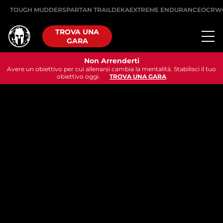
TOUGH MUDDER
SPARTAN TRAIL
DEKA
EXTREME ENDURANCE
OCRW
TROVA UNA
GARA
Non Arrenderti
Avere un obiettivo per cui allenarsi cambia la mentalità. Stabilisci il tuo
obiettivo oggi.
TROVA UNA GARA