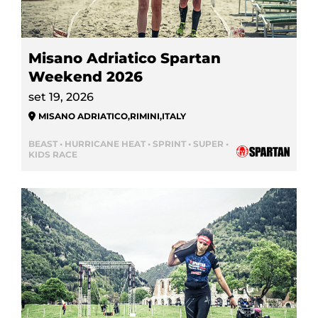
Misano Adriatico Spartan
Weekend 2026
set 19, 2026
MISANO ADRIATICO
,
RIMINI
,
ITALY
BEAST • HURRICANE HEAT • SPRINT • SUPER •
KIDS RACE