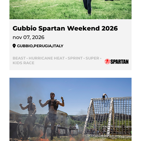
Gubbio Spartan Weekend 2026
nov 07, 2026
GUBBIO
,
PERUGIA
,
ITALY
BEAST • HURRICANE HEAT • SPRINT • SUPER •
KIDS RACE