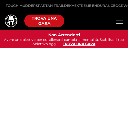
TOUGH MUDDER
SPARTAN TRAIL
DEKA
EXTREME ENDURANCE
OCRW
TROVA UNA
GARA
Non Arrenderti
Avere un obiettivo per cui allenarsi cambia la mentalità. Stabilisci il tuo
obiettivo oggi.
TROVA UNA GARA