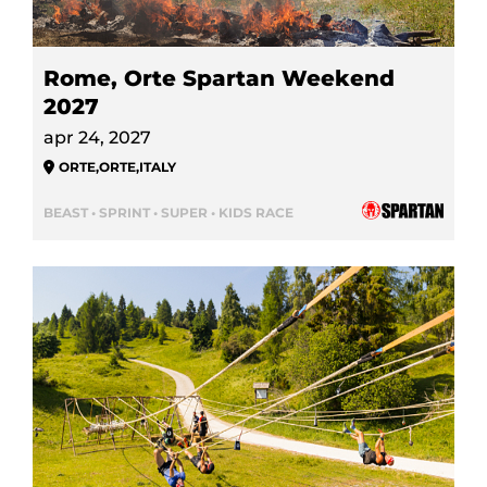
Rome, Orte Spartan Weekend
2027
apr 24, 2027
ORTE
,
ORTE
,
ITALY
BEAST • SPRINT • SUPER • KIDS RACE